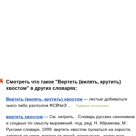
Смотреть что такое "Вертеть (вилять, крутить)
хвостом" в других словарях:
Вертеть (вилять, крутить) хвостом
— лестью добиваться
чьего либо располож ФСВЧиЭ …
Термины психологии
вертеть хвостом
— См. хитрить... Словарь русских синонимов
и сходных по смыслу выражений. под. ред. Н. Абрамова, М.:
Русские словари, 1999. вертеть хвостом пускаться на хирости,
извиваться ужом, вертеться лисой, кокетничать, заигрывать,