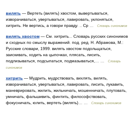
вилять
— Вертеть (вилять) хвостом, вывертываться,
изворачиваться, увертываться, лавировать, уклоняться,
хитрить. Не вертись, а говори правду. .. Ср …
Словарь синонимов
вилять хвостом
— См. хитрить... Словарь русских синонимов
и сходных по смыслу выражений. под. ред. Н. Абрамова, М.:
Русские словари, 1999. вилять хвостом подольщаться,
заискивать, ходить на цыпочках, плясать, лисить,
подлизываться, подсыпаться, подмазываться,… …
Словарь
синонимов
хитрить
— Мудрить, мудрствовать, вихлять, вилять,
изворачиваться, увертываться, лавировать, лисить, лукавить,
маневрировать, жилить, жильничать, мошенничать, плутовать,
умничать, фальшивить, финтить, философствовать,
фокусничать, юлить, вертеть (вилять)… …
Словарь синонимов