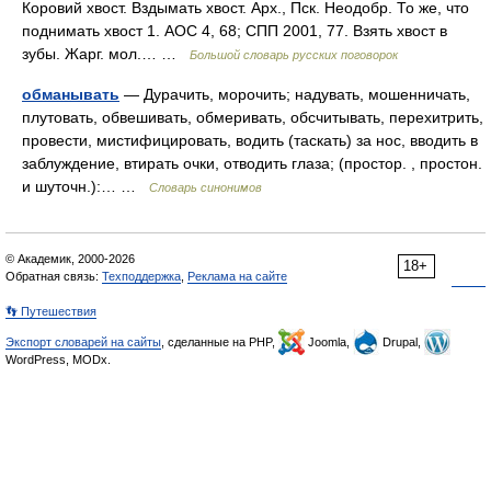
Коровий хвост. Вздымать хвост. Арх., Пск. Неодобр. То же, что
поднимать хвост 1. АОС 4, 68; СПП 2001, 77. Взять хвост в
зубы. Жарг. мол.… …
Большой словарь русских поговорок
обманывать
— Дурачить, морочить; надувать, мошенничать,
плутовать, обвешивать, обмеривать, обсчитывать, перехитрить,
провести, мистифицировать, водить (таскать) за нос, вводить в
заблуждение, втирать очки, отводить глаза; (простор. , простон.
и шуточн.):… …
Словарь синонимов
© Академик, 2000-2026
18+
Обратная связь:
Техподдержка
,
Реклама на сайте
👣 Путешествия
Экспорт словарей на сайты
, сделанные на PHP,
Joomla,
Drupal,
WordPress, MODx.